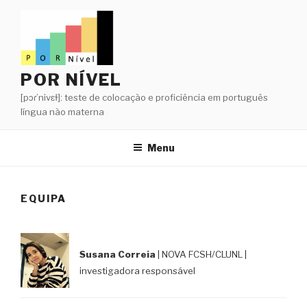
Saltar
para
o
conteúdo
POR NÍVEL
[pɔɾ’nivɛɫ]: teste de colocação e proficiência em português
língua não materna
Menu
EQUIPA
Susana Correia
| NOVA FCSH/CLUNL |
investigadora responsável